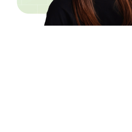
Serviços de saúde de
qualidade a todos.
Conheça a Clinicarx
Quem Somos
Termos de Uso
Aviso de Privacidade
Blog