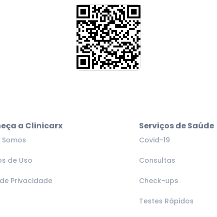
eça a Clinicarx
Serviços de Saúde
 Somos
Covid-19
s de Uso
Consultas
 de Privacidade
Check-ups
Testes Rápidos