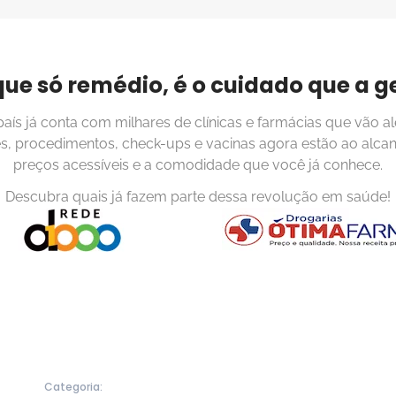
que só remédio, é o cuidado que a g
 país já conta com milhares de clínicas e farmácias que vão al
s, procedimentos, check-ups e vacinas agora estão ao alca
preços acessíveis e a comodidade que você já conhece.
Descubra quais já fazem parte dessa revolução em saúde!
Categoria: