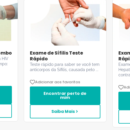
Combo
Exame de Sífilis Teste
Exam
Rápido
Ráp
 HIV
empo:
Teste rápido para saber se você tem
Exame
anticorpos da Sífilis, causada pelo ...
Hepat
contra 
Adicionar aos favoritos
Adi
Encontrar perto de
mim
Saiba Mais