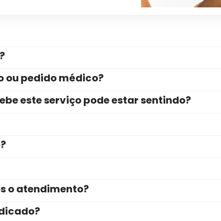
?
ão ou pedido médico?
be este serviço pode estar sentindo?
o?
ós o atendimento?
ndicado?