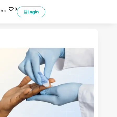
0
ias
Login