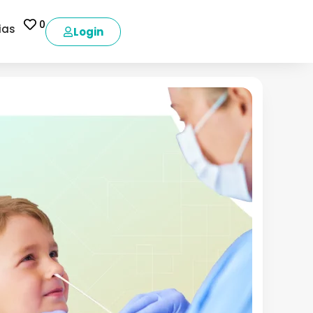
0
ias
Login