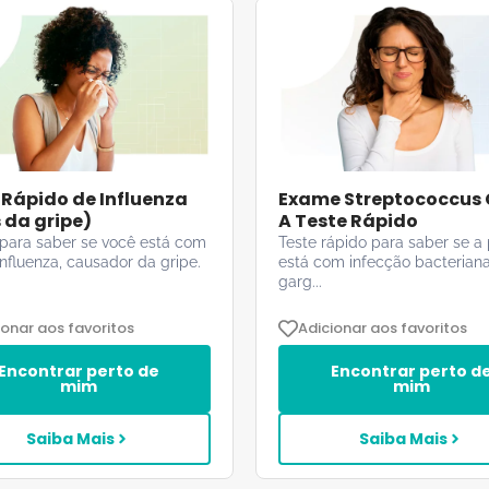
 Rápido de Influenza
Exame Streptococcus
s da gripe)
A Teste Rápido
para saber se você está com
Teste rápido para saber se a
 influenza, causador da gripe.
está com infecção bacterian
garg...
ionar aos favoritos
Adicionar aos favoritos
Encontrar perto de
Encontrar perto d
mim
mim
Saiba Mais
Saiba Mais