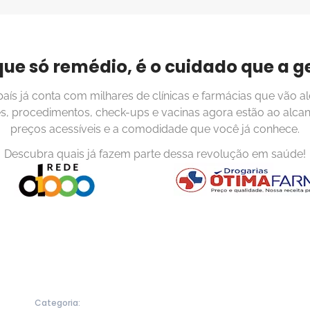
que só remédio, é o cuidado que a g
 país já conta com milhares de clínicas e farmácias que vão al
s, procedimentos, check-ups e vacinas agora estão ao alca
preços acessíveis e a comodidade que você já conhece.
Descubra quais já fazem parte dessa revolução em saúde!
Categoria: