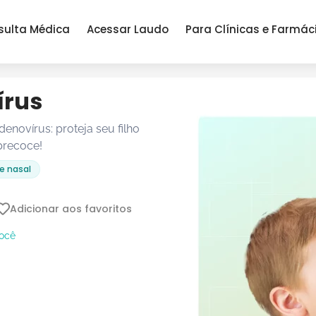
sulta Médica
Acessar Laudo
Para Clínicas e Farmác
írus
denovírus: proteja seu filho
precoce!
e nasal
Adicionar aos favoritos
você