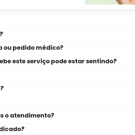
?
ão ou pedido médico?
be este serviço pode estar sentindo?
o?
ós o atendimento?
ndicado?