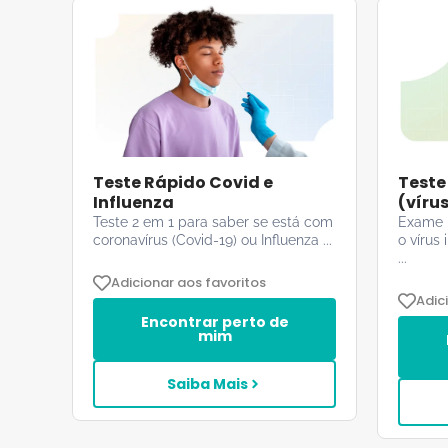
Teste Rápido Covid e
Teste
Influenza
(víru
Teste 2 em 1 para saber se está com
Exame 
coronavírus (Covid-19) ou Influenza ...
o vírus
...
Adicionar aos favoritos
Adic
Encontrar perto de
mim
Saiba Mais