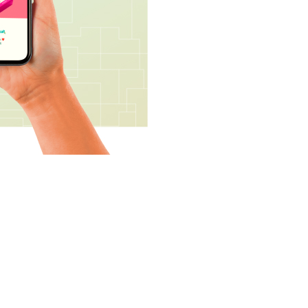
eça a Clinicarx
Serviços de Saúde
 Somos
Covid-19