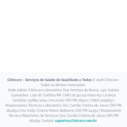
Vacinas
Telemedicina
Para Clínicas e Farmácias
Como Funciona
Planos e Preços
Clinicarx University
Fazer Login
Clinicarx – Serviços de Saúde de Qualidade a Todos
© 2026 Clinicarx •
Fale Conosco
Todos os direitos reservados.
Sede Admin/Clinicarx Laboratório: Rua Amintas de Barros, 240. Galeria
Guimarães, Loja 18, Curitiba/PR. CNPJ 26.740.121/0001-63 | Licença
Sanitária 03.885/2024 | Inscrição CRF/PR 26520 | CNES 0029637 |
Responsáveis Técnicas Laboratório: Dra. Camila Cristina de Jesus CRF/PR
28.469 e Dra. Kelly Cristine Peters Beltrame CRF/PR 24.951 | Responsável
Técnica Plataforma de Serviços: Dra. Camila Cristina de Jesus CRF/PR
28.469. Contato:
suporte@clinicarx.com.br