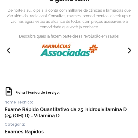
De norte a sul, o país já conta com milhares de clínicas e farmácias que
vão além do tradicional. Consultas, exames, procedimentos, check-ups e
vacinas agora estão ao alcance de todos, com preços acessíveis e a
comodidade que você já conhece.
Descubra quais já fazem parte dessa revolução em saúde!
Ficha Técnica do Serviço:
Nome Técnico:
Exame Rápido Quantitativo da 25-hidroxivitamina D
(25 (OH) D) - Vitamina D
Categoria:
Exames Rápidos