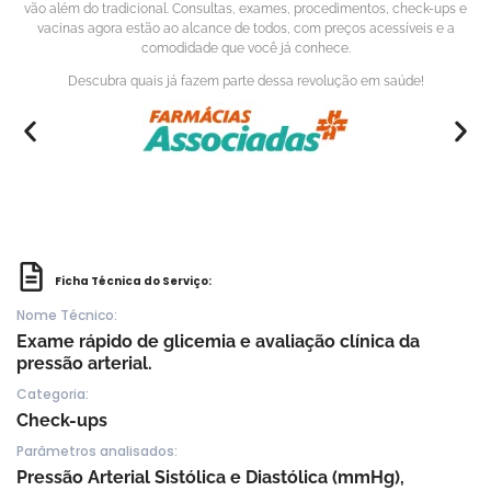
vão além do tradicional. Consultas, exames, procedimentos, check-ups e
vacinas agora estão ao alcance de todos, com preços acessíveis e a
comodidade que você já conhece.
Descubra quais já fazem parte dessa revolução em saúde!
Ficha Técnica do Serviço:
Nome Técnico:
Exame rápido de glicemia e avaliação clínica da
pressão arterial.
Categoria:
Check-ups
Parâmetros analisados:
Pressão Arterial Sistólica e Diastólica (mmHg),