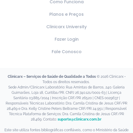
Como Funciona
Planos e Preços
Clinicarx University
Fazer Login
Fale Conosco
Clinicarx – Serviços de Saúde de Qualidade a Todos
© 2026 Clinicarx •
Todos os direitos reservados.
Sede Admin/Clinicarx Laboratório: Rua Amintas de Barros, 240. Galeria
Guimarães, Loja 18, Curitiba/PR. CNPJ 26.740.121/0001-63 | Licença
Sanitária 03.885/2024 | Inscrição CRF/PR 26520 | CNES 0029637 |
Responsáveis Técnicas Laboratório: Dra. Camila Cristina de Jesus CRF/PR
28.469 e Dra. Kelly Cristine Peters Beltrame CRF/PR 24.951 | Responsável
Técnica Plataforma de Serviços: Dra. Camila Cristina de Jesus CRF/PR
28.469. Contato:
suporte@clinicarx.com.br
Este site utiliza fontes bibliográficas confiáveis, como o Ministério da Saúde