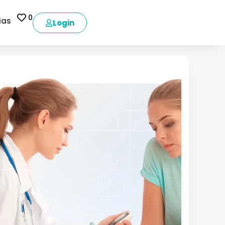
0
ias
Login