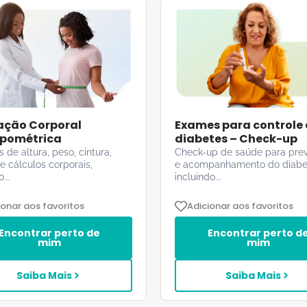
ação Corporal
Exames para controle
pométrica
diabetes – Check-up
 de altura, peso, cintura,
Check-up de saúde para pre
 e cálculos corporais,
e acompanhamento do diabe
...
incluindo...
ionar aos favoritos
Adicionar aos favoritos
Encontrar perto de
Encontrar perto d
mim
mim
Saiba Mais
Saiba Mais