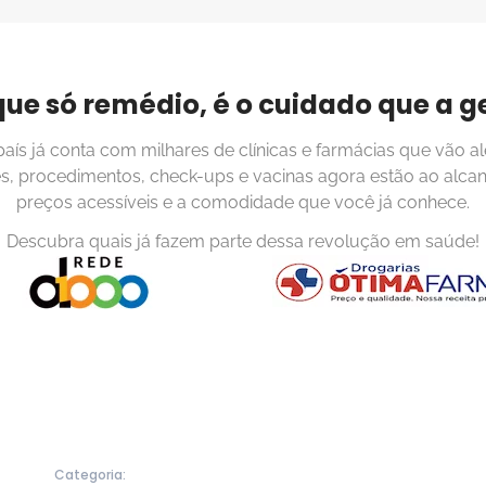
que só remédio, é o cuidado que a g
 país já conta com milhares de clínicas e farmácias que vão al
s, procedimentos, check-ups e vacinas agora estão ao alca
preços acessíveis e a comodidade que você já conhece.
Descubra quais já fazem parte dessa revolução em saúde!
Categoria: