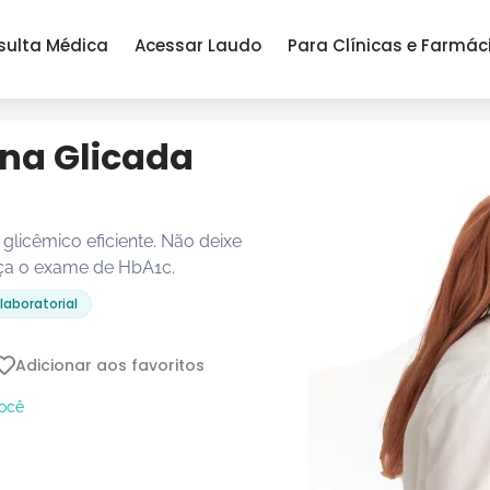
sulta Médica
Acessar Laudo
Para Clínicas e Farmác
na Glicada
licêmico eficiente. Não deixe
aça o exame de HbA1c.
laboratorial
Adicionar aos favoritos
você