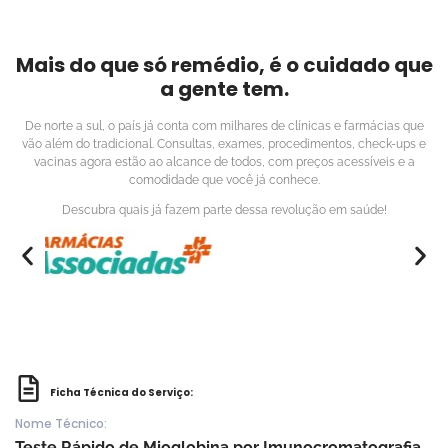
Mais do que só remédio, é o cuidado que
a gente tem.
De norte a sul, o país já conta com milhares de clínicas e farmácias que
vão além do tradicional. Consultas, exames, procedimentos, check-ups e
vacinas agora estão ao alcance de todos, com preços acessíveis e a
comodidade que você já conhece.
Descubra quais já fazem parte dessa revolução em saúde!
Ficha Técnica do Serviço:
Nome Técnico:
Teste Rápido de Mioglobina por Imunocromatografia.