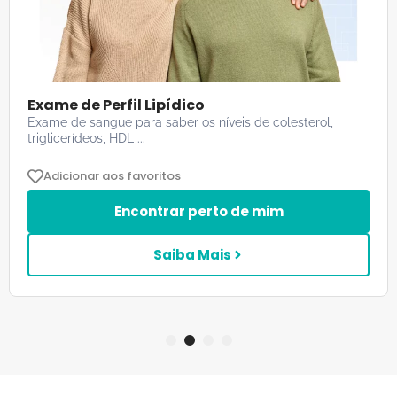
Exame de Perfil Lipídico
Exame de sangue para saber os níveis de colesterol,
triglicerídeos, HDL ...
Adicionar aos favoritos
Encontrar perto de mim
Saiba Mais
1
2
3
4