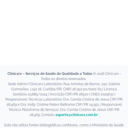
Telemedicina
Para Clínicas e Farmácias
Como Funciona
Planos e Preços
Clinicarx University
Fazer Login
Clinicarx – Serviços de Saúde de Qualidade a Todos
© 2026 Clinicarx •
Fale Conosco
Todos os direitos reservados.
Sede Admin/Clinicarx Laboratório: Rua Amintas de Barros, 240. Galeria
Guimarães, Loja 18, Curitiba/PR. CNPJ 26.740.121/0001-63 | Licença
Sanitária 03.885/2024 | Inscrição CRF/PR 26520 | CNES 0029637 |
Responsáveis Técnicas Laboratório: Dra. Camila Cristina de Jesus CRF/PR
28.469 e Dra. Kelly Cristine Peters Beltrame CRF/PR 24.951 | Responsável
Técnica Plataforma de Serviços: Dra. Camila Cristina de Jesus CRF/PR
28.469. Contato:
suporte@clinicarx.com.br
Este site utiliza fontes bibliográficas confiáveis, como o Ministério da Saúde