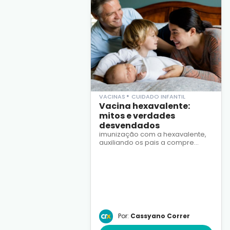
•
VACINAS
CUIDADO INFANTIL
Vacina hexavalente:
mitos e verdades
desvendados
imunização com a hexavalente,
auxiliando os pais a compre...
Por:
Cassyano Correr