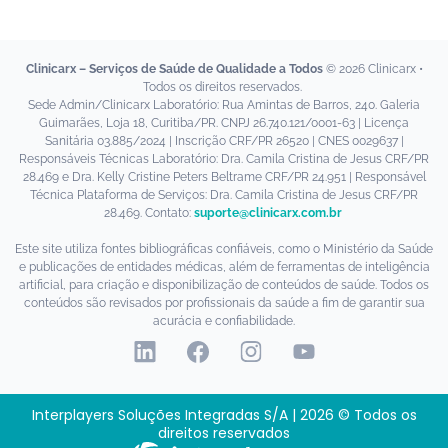
Clinicarx University
Fazer Login
Clinicarx – Serviços de Saúde de Qualidade a Todos
© 2026 Clinicarx •
Fale Conosco
Todos os direitos reservados.
Sede Admin/Clinicarx Laboratório: Rua Amintas de Barros, 240. Galeria
Guimarães, Loja 18, Curitiba/PR. CNPJ 26.740.121/0001-63 | Licença
Sanitária 03.885/2024 | Inscrição CRF/PR 26520 | CNES 0029637 |
Responsáveis Técnicas Laboratório: Dra. Camila Cristina de Jesus CRF/PR
28.469 e Dra. Kelly Cristine Peters Beltrame CRF/PR 24.951 | Responsável
Técnica Plataforma de Serviços: Dra. Camila Cristina de Jesus CRF/PR
28.469. Contato:
suporte@clinicarx.com.br
Este site utiliza fontes bibliográficas confiáveis, como o Ministério da Saúde
e publicações de entidades médicas, além de ferramentas de inteligência
artificial, para criação e disponibilização de conteúdos de saúde. Todos os
conteúdos são revisados por profissionais da saúde a fim de garantir sua
acurácia e confiabilidade.
Interplayers Soluções Integradas S/A | 2026 © Todos os
direitos reservados