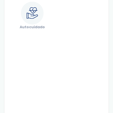
Autocuidado
Hipertensão arterial: sintomas, cuidados e
prevenção!
Sistema imunológico fortalecido: o que fazer
para alcançá-lo?
Saúde feminina: cuidados necessários,
doenças e prevenção